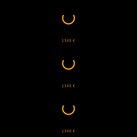
CARTIER - NEW PANTHERE CUSTOM
F331
1349 €
CARTIER - NEW PANTHERE CUSTOM
F422
1349 €
CARTIER - NEW PANTHERE CUSTOM
F449
1349 €