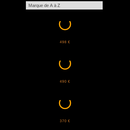
GUCCI - 1703S
498 €
CELINE - 40235U
490 €
CELINE - 40242I
370 €