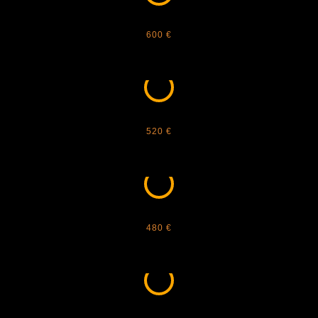
BULGARI - BV40002I
600 €
BULGARI - BV40006I
520 €
BULGARI - BV40007I
480 €
CARTIER - 0052O