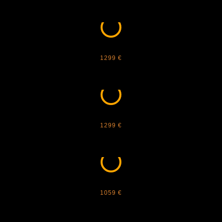
CARTIER - PANTHÈRE 1 CUSTOM F265
1299 €
CARTIER - PANTHÈRE 1 CUSTOM F354
1299 €
CARTIER - PANTHÈRE 1 ORIGINALE
1059 €