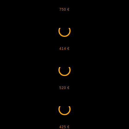
BALMAIN - WONDER BOY
750 €
BOTTEGA VENETA - BV1126S
414 €
BOTTEGA VENETA - BV1274S
520 €
BOTTEGA VENETA - BV1322S
425 €