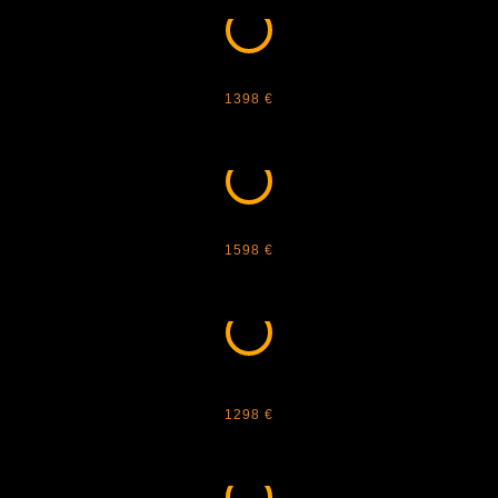
ANNA KARIN KARLSSON - FULL MOON
1398 €
ANNA KARIN KARLSSON - MAGIC YOU
1598 €
ANNA KARIN KARLSSON - ROSE ET
LE RÊVE
1298 €