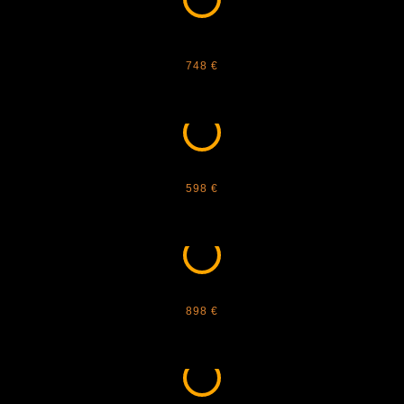
ANNA KARIN KARLSSON - WHITE
MOON
748 €
BALMAIN - BPS-128A
598 €
BALMAIN - BPS 104D
898 €