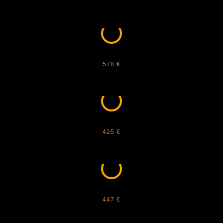
BOTTEGA VENETA - BV1342S
578 €
BOTTEGA VENETA - BV1379S
425 €
BOTTEGA VENETA - BV1381S
447 €