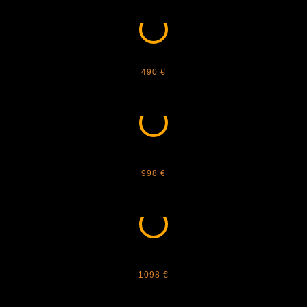
CELINE - 40254U
490 €
ANNA KARIN KARLSSON - BEAMING
SKY
998 €
ANNA KARIN KARLSSON - CRYSTAL
NEST 2.0
1098 €