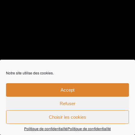
Notre site utilise des cookies.
Accept
Refuser
Choisir les cookies
ZAFF Optical Optique Liège | Zaffuto Opticien Visagiste
Liège | BE 0864.269.208 |
CGV
|
Politique de
confidentialité
|
Création de sites Web - Miko Digital LLC
Politique de confidentialité
Politique de confidentialité