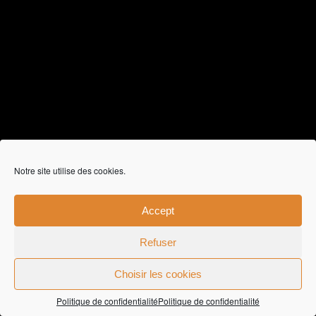
Notre site utilise des cookies.
Accept
Refuser
Choisir les cookies
ZAFF Optical Optique Liège | Zaffuto Opticien Visagiste
Liège | BE 0864.269.208 |
CGV
|
Politique de
confidentialité
|
Création de sites Web - Miko Digital LLC
Politique de confidentialité
Politique de confidentialité