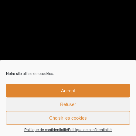
Notre site utilise des cookies.
Accept
Refuser
Choisir les cookies
ZAFF Optical Optique Liège | Zaffuto Opticien Visagiste
Liège | BE 0864.269.208 |
CGV
|
Politique de
confidentialité
|
Création de sites Web - Miko Digital LLC
Politique de confidentialité
Politique de confidentialité