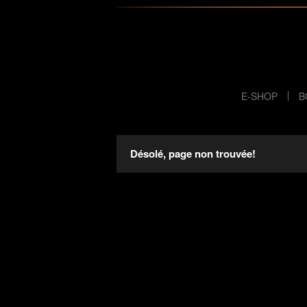
E-SHOP
B
Désolé, page non trouvée!